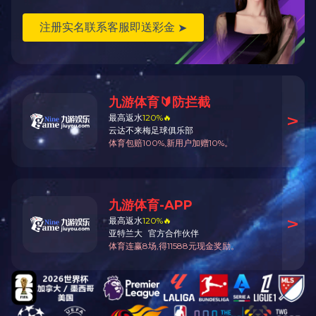
陕西安博（中国）刀片材质：一般有4种：9CrSi 、6CrW2Si 、12CrMoV 、H139CrSi ： 安博（中国）的刀片硬度一般在HRC57—59范围内，剪切普通A3板材。6CrW2Si： 可以剪切普通
陕西安博（中国）安全操作规程：1、操作前要穿紧身防护服，袖口扣紧，上衣下摆不能敞开，不得在开动的机床旁穿、脱换衣服，或围布于身上，防止机器绞伤。必须戴好安全帽，辫子应放入帽内，不得穿裙子、拖鞋。2、本机床操
咸阳安博（中国）刀片
咸阳液压数控闸式安博（中国）
液压闸式安博（中国）刀片的使用方法：液压闸式安博（中国）刀片在使用过程中可能产生如下的情况开动液压闸式安博（中国）刀片机器作空转若干循环，**在正常情况下，试剪不同厚度板料，由薄至厚。**用户熟悉液压闸式安博（中国）刀片性能
陕西安博（中国）工作原理：闭合主电源空开HK主电机接触器控制回路得电。按下按钮SB2主接触器KM1线圈得电吸合主电机运行。由于主接触器吸合安博（中国）牵引电磁铁主电路及控制变压器得电，电磁铁控制回路处于待运行状态
咸阳液压板料数显安博（中国）
咸阳安博（中国）细节
液压安博（中国）的工作原理：当机器左端油缸上腔进油时活塞下降，而同时其下腔的油进入右端油缸的上腔使活塞下降，从而**了刀架的平行移功。当串联油路中的油量增加或减少时，刀架的剪切角即此变。当剪切两铜板时，剪四
陕西安博（中国）油缸的工作原理：安博（中国）剪切后应能**被剪板料剪切面的直线度和平行度要求，并尽量减少板材扭曲，以获得高质量的工件。安博（中国）的上刀片固定在刀架上，下刀片固定在工作台上。 工作台上安装有托料球，以便