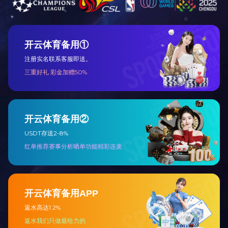
版权所有：安博app最新版
联系人：张 电话：136492444
邮箱： 1250402883@qq.
地址：西安市新城区长乐西路
城市分站
:
陕西
咸阳
技术
米兰体育平台官方网站
|
【九游网】
|
开云网页版登录入口
|
九游官网
|