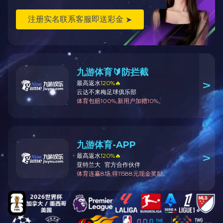
开式压力机的新技术是采用科汇的开关磁阻伺服电机驱
动，淘汰了刚性离合器，实现了任意点的紧急制动，根除了压
手隐患，确保了人身安全。
陕西开式压力机
陕西开式压力机哪家好
陕西开式压力机价格
咸阳开式压力机
没有了