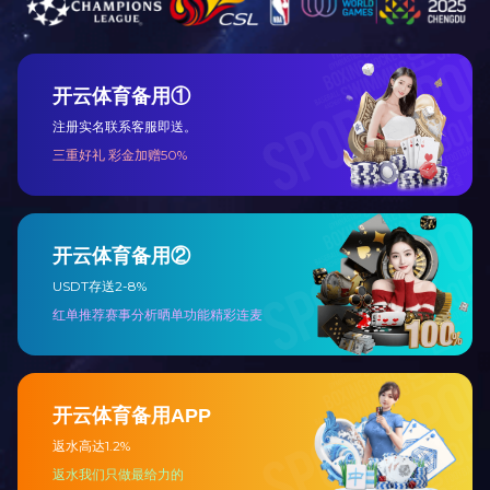
版权所有：安博app最新版
联系人：张 电话：136492444
邮箱： 1250402883@qq.
地址：西安市新城区长乐西路
城市分站
:
陕西
咸阳
技术
米兰体育平台官方网站
|
【九游网】
|
开云网页版登录入口
|
九游官网
|