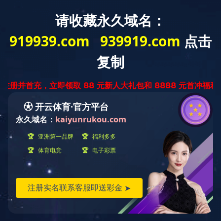
欢迎访问安博app最新版下载官方网站！
多年专注机床设备制造
安博app最新版
安博（中国）
折弯机
激光切割机
下载首页