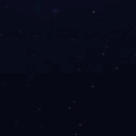
）
市分站
:
陕西
咸阳