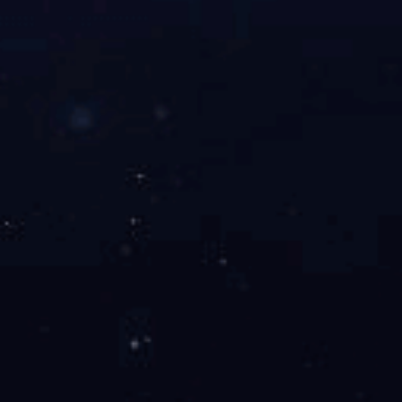
中国）
咸阳安博（中国）刀片
咸阳液压板料数显安博（中国
博app最新版下载
13649244489 13309207230
02883@qq.com 备案号：
陕ICP备16016258号-2
RSS
XML
网站地图
城
新城区长乐西路128号华东万悦城1幢
西
咸阳
技术支持：