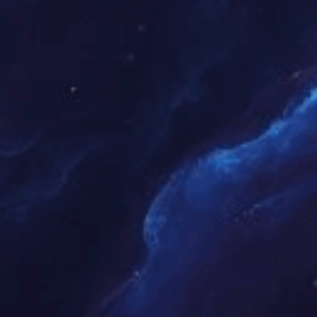
阳安博（中国）刀片
在线留言
LEAVE A MESSAGE