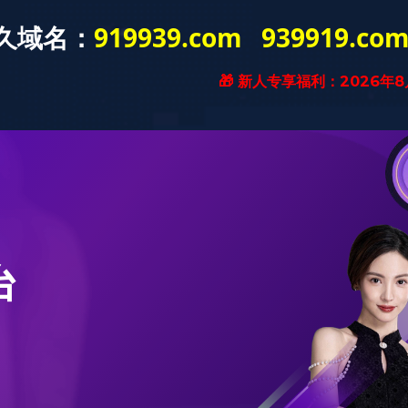
备制造
激光切割机
咸阳卷板机
咸阳刨槽机
咸阳产品中心
用户