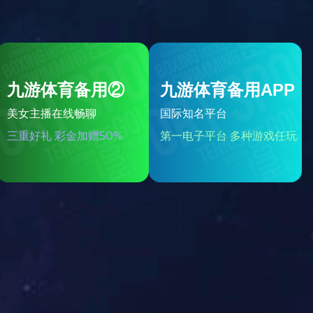
二维码分享
旁穿、脱换衣服，或围布于身上，防止机器绞伤。必须戴
方法。
材料板材，而且必须是无硬痕、焊渣、夹渣、焊缝的材