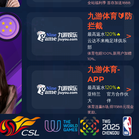
穿紧身防护服，袖口扣紧，上衣下摆不能敞开，
不得在开动的机床旁穿、脱换衣服，或围布于身
上…
相关内容
咸阳安博（中国）生产
咸阳液压闸式安博（中国）
咸阳安博（中国）刀片
咸阳安博（中国）生产
咸阳液压闸式安博（中国）
在线留言