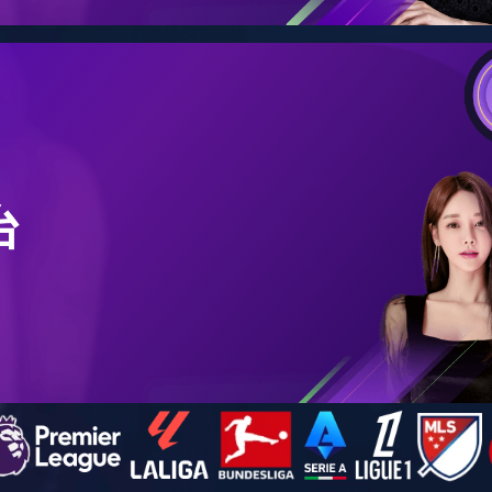
机
三头冲床
冲孔机安全操作规程1. 开机前请仔细阅读使用说明书。2. 离合器严禁无油运转。3. 离合器严禁逆转,逆转必将造成重大事故。4. 为**操作人员人身安全,必须选用双手操作功能。当使用脚踏 功能时,必须配
陕西冲孔机结构冲孔机一般由以下两部分组成：（1）工作部分（上下模，机具）；（2）动力部分（液压泵或手动）。若是液压冲孔机则还包含工作油缸，气动冲孔机包含气缸。工作原理冲孔机的工作原理是将原材料安装在工