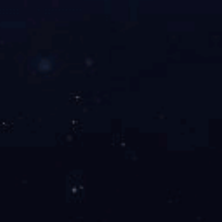
中国）
安博（中国）刀片
液压板料数显安博（中国）
博app最新版下载
13649244489 13309207230
02883@qq.com 备案号：
陕ICP备16016258号-2
RSS
XML
网站地图
城
新城区长乐西路128号华东万悦城1幢
西
咸阳
技术支持：