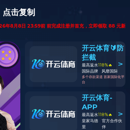
网站地图 /
在线留言 /
联系我们
全国咨询热线
13649244489
案例
新闻中心
关于安博app最
联系方式
新版下载
返回