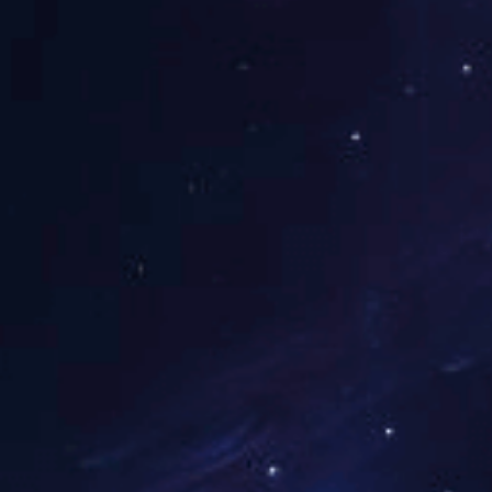
单头冲孔机
三头冲床
冲床
开式压力机
陕西开式压力机
配件
煤矿支护设备
陕西冲床配件