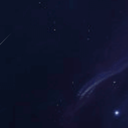
陕西卷板机展示
撕碎机
陕西撕碎机细节
撕碎机
陕西撕碎机展示
刨槽机
陕西刨槽机
冲孔机