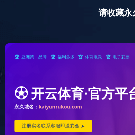
欢迎访问安博app最新版下载官方网站！
多年专注机床设
安博app最新版
安博（中国）
折弯机
激
下载首页
当前位置：
首页
>
产品中心
>
冲孔机
产品中心