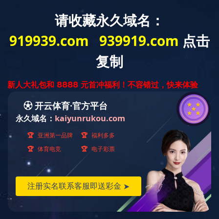
欢迎访问安博app最新版下载官方网站！
多年专注机床设备制造
安博app最新版
安博（中国）
折弯机
激光切割机
下载首页