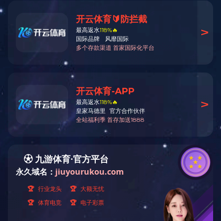
详情内容
工作原理：
陕西安博（中国）油缸的
安博（中国）剪切后应能保证被剪板料剪切面的直线度和