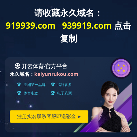
欢迎访问安博app最新版下载官方网站！
多年专注机床设备制造
安博app最新版
安博（中国）
折弯机
激光切割机
下载首页
在
线