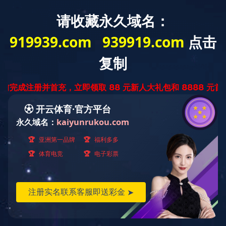
欢迎访问安博app最新版下载官方网站！
多年专注机床设备制造
安博app最新版
安博（中国）
折弯机
激光切割机
下载首页
撕碎机出现电机温度过高的原因及处理方法，
下面的内容中有具体方法
所属分类：行业聚焦 发布时间： 2020-11-13 作者：admin
撕碎机出现电机温度过高的原因及处理方法
电机作为陕西撕碎机设备的重要动力供应者，在作业