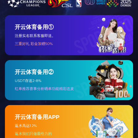
至焚毁。形成缺相工作的主要原因如下：
电源线路上因其它设备故障引起一相断电，接在该线
路上的其它三相设备就会缺相工作。
断路器或接触器一相因为偏电压焚毁或接触不良形成
缺相。
电机接进线因为老化、磨损等原因形成的缺相。
电机一相绕组断路，或接线盒内一相接头松脱。
为了避免电机出现缺相工作，除了*选用和装置低压
电器和维护装置外，还应严格执行有关标准，敷设馈
电线路，一同加强守时查看和维护。
8.
撕碎机设备超越生产能力，物料过大或进行不适宜
的物料撕碎，电机高负荷工作
，当即时中止，调整生
产。
以上便是盈德机械的专业人士对于这一问题的总结，
为了能采用正确的方法进行电机故障处理，就必须熟
悉电机常见故障的特色及原因，抓住关键因素，定期
查看和维护。这样才干少走弯路，节省时间，尽快地
排除故障，使电机处于正常的工作状况。然后*车间
正常生产。