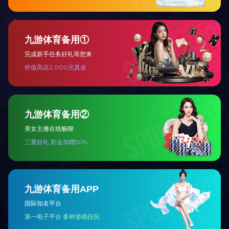
【陕西安博app最新版下载科创有限公司，陕西撕碎
机价格，
/cpfly/220.html
】
陕西安博（中国）的安全技术措施及保养有哪些？数控安博（中国）的维护方法是怎么样的？
撕碎机刀片的作用是什么呢？下面详细介绍撕碎机中心部件刀片的重要性及其标准
版权所有：安博app最新版
联系人：张 电话：136492444
邮箱： 1250402883@qq.
地址：西安市新城区长乐西路
城市分站
:
陕西
咸阳
技术