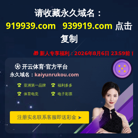
欢迎访问安博app最新版下载官方网站！
多年专注机床设备制造
安博app最新版
安博（中国）
折弯机
激光切割机
在
线
下载首页
300/3200折弯机安全就位高总生意兴隆
客
服
所属分类：公司动态 发布时间： 2024-06-29 作者：admin