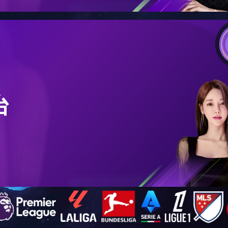
0电液伺服数控折弯机安装调试已完成，祝王总生意兴隆。
16/2500卷板机安全就行，祝老板生意兴隆
安博（中国）
安博（中国）刀片
液压板