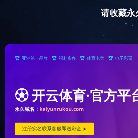
欢迎访问安博app最新版下载官方网站！
多年专注机床设
安博app最新版
安博（中国）
折弯机
激
下载首页
当前位置：
首页
>
新闻中心
>
公司动态
新闻中心