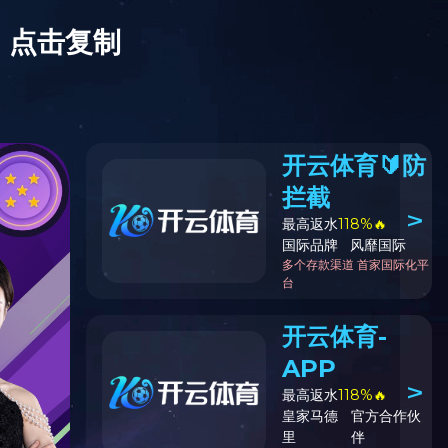
网站地图 /
在线留言 /
联系我们
全国咨询热线
13649244489
案例
新闻中心
关于安博app最
联系方式
新版下载
返回
已完成，祝王总生意兴隆
in
二维码分享
分享到：