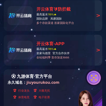
总，信任和关照，两位老总生意兴隆！
声障屏生产线安装等待试机中，感谢李总信任，李总生意兴隆！
安博（中国）在使用中的注意事项有哪些？
版权所有：安博app最新版
联系人：张 电话：136492444