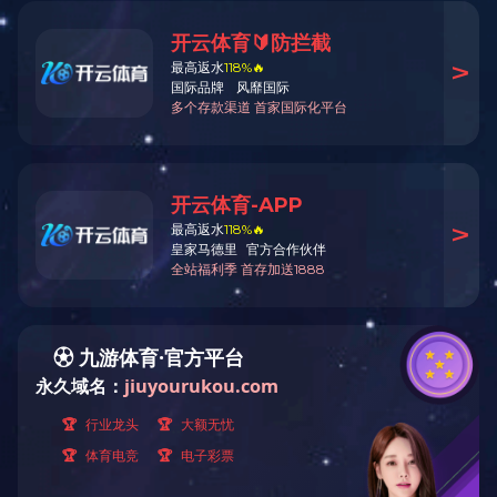
国）安全就位，梁总生意兴隆
没有了
4米数控安博（中国），孙总生意兴隆财源广进
版权所有：安博app最新版
联系人：张 电话：136492444
邮箱： 1250402883@qq.
地址：西安市新城区长乐西路